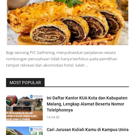
Bagi seorang PIC Gathering, menyukseskan perjalanan wisata
rombongan perusahaan tidak hanya berfokus pada pemilihan
tempat rekreasi dan akomodasi hotel. Salah …
MOST POPULAR
Ini Daftar Kantor KUA Kota dan Kabupaten
Malang, Lengkap Alamat Beserta Nomor
Telelphonnya
14.54.00
Cari Jurusan Kuliah Kamu di Kampus Unira