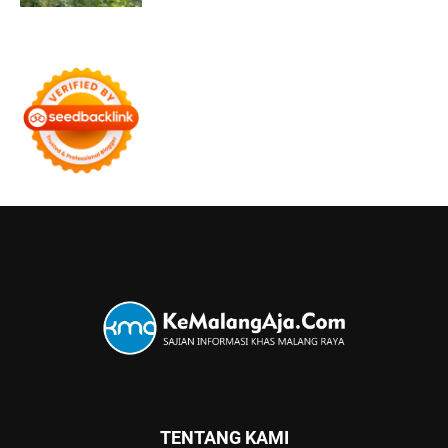
TENTANG KAMI