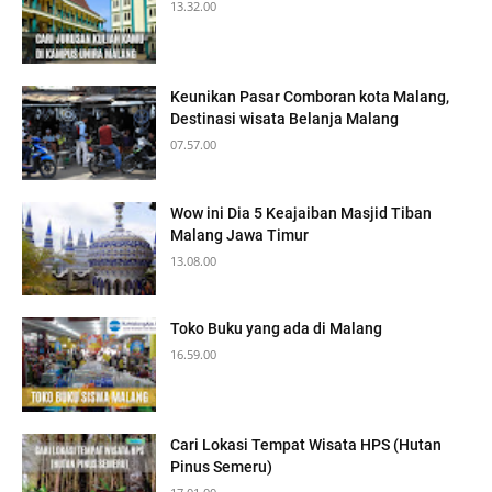
13.32.00
Keunikan Pasar Comboran kota Malang,
Destinasi wisata Belanja Malang
07.57.00
Wow ini Dia 5 Keajaiban Masjid Tiban
Malang Jawa Timur
13.08.00
Toko Buku yang ada di Malang
16.59.00
Cari Lokasi Tempat Wisata HPS (Hutan
Pinus Semeru)