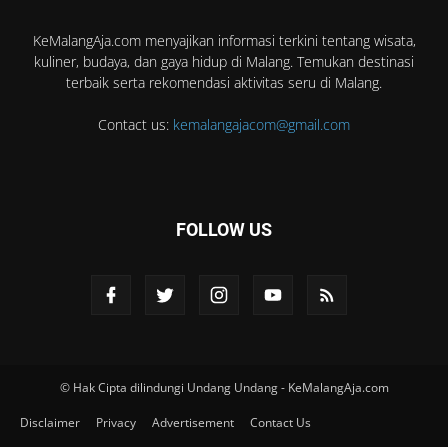
KeMalangAja.com menyajikan informasi terkini tentang wisata,
kuliner, budaya, dan gaya hidup di Malang. Temukan destinasi
terbaik serta rekomendasi aktivitas seru di Malang.
Contact us:
kemalangajacom@gmail.com
FOLLOW US
© Hak Cipta dilindungi Undang Undang - KeMalangAja.com
Disclaimer
Privacy
Advertisement
Contact Us