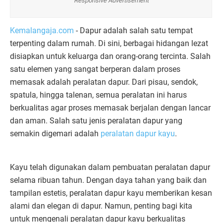
Responsive Advertisement
Kemalangaja.com
- Dapur adalah salah satu tempat
terpenting dalam rumah. Di sini, berbagai hidangan lezat
disiapkan untuk keluarga dan orang-orang tercinta. Salah
satu elemen yang sangat berperan dalam proses
memasak adalah peralatan dapur. Dari pisau, sendok,
spatula, hingga talenan, semua peralatan ini harus
berkualitas agar proses memasak berjalan dengan lancar
dan aman. Salah satu jenis peralatan dapur yang
semakin digemari adalah
peralatan dapur kayu
.
Kayu telah digunakan dalam pembuatan peralatan dapur
selama ribuan tahun. Dengan daya tahan yang baik dan
tampilan estetis, peralatan dapur kayu memberikan kesan
alami dan elegan di dapur. Namun, penting bagi kita
untuk mengenali peralatan dapur kayu berkualitas