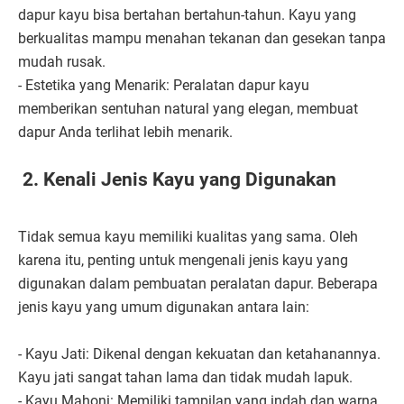
dapur kayu bisa bertahan bertahun-tahun. Kayu yang
berkualitas mampu menahan tekanan dan gesekan tanpa
mudah rusak.
- Estetika yang Menarik: Peralatan dapur kayu
memberikan sentuhan natural yang elegan, membuat
dapur Anda terlihat lebih menarik.
2. Kenali Jenis Kayu yang Digunakan
Tidak semua kayu memiliki kualitas yang sama. Oleh
karena itu, penting untuk mengenali jenis kayu yang
digunakan dalam pembuatan peralatan dapur. Beberapa
jenis kayu yang umum digunakan antara lain:
- Kayu Jati: Dikenal dengan kekuatan dan ketahanannya.
Kayu jati sangat tahan lama dan tidak mudah lapuk.
- Kayu Mahoni: Memiliki tampilan yang indah dan warna