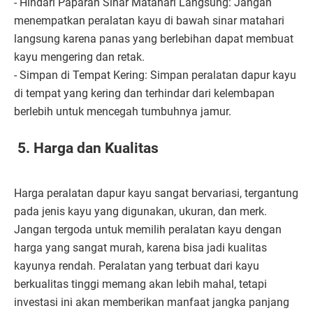
- Hindari Paparan Sinar Matahari Langsung: Jangan
menempatkan peralatan kayu di bawah sinar matahari
langsung karena panas yang berlebihan dapat membuat
kayu mengering dan retak.
- Simpan di Tempat Kering: Simpan peralatan dapur kayu
di tempat yang kering dan terhindar dari kelembapan
berlebih untuk mencegah tumbuhnya jamur.
5. Harga dan Kualitas
Harga peralatan dapur kayu sangat bervariasi, tergantung
pada jenis kayu yang digunakan, ukuran, dan merk.
Jangan tergoda untuk memilih peralatan kayu dengan
harga yang sangat murah, karena bisa jadi kualitas
kayunya rendah. Peralatan yang terbuat dari kayu
berkualitas tinggi memang akan lebih mahal, tetapi
investasi ini akan memberikan manfaat jangka panjang