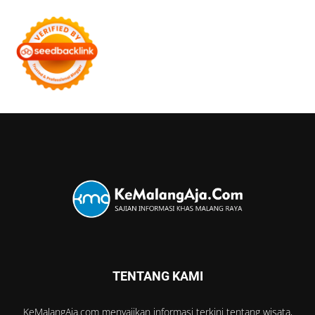
TENTANG KAMI
KeMalangAja.com menyajikan informasi terkini tentang wisata,