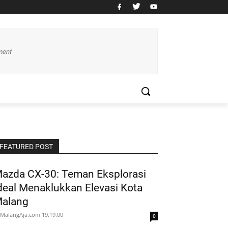
ment
FEATURED POST
azda CX-30: Teman Eksplorasi
deal Menaklukkan Elevasi Kota
alang
MalangAja.com
19.19.00
0