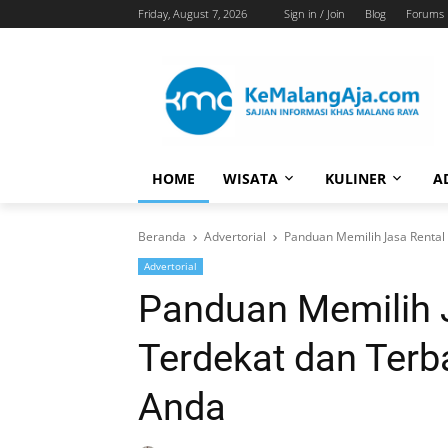
Friday, August 7, 2026
Sign in / Join
Blog
Forums
HOME
WISATA
KULINER
A
Beranda
Advertorial
Panduan Memilih Jasa Rental
Advertorial
Panduan Memilih 
Terdekat dan Terb
Anda