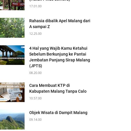
17.01.00
Rahasia dibalik Apel Malang dari
A sampai Z
12.25.00
4 Hal yang Wajib Kamu Ketahui
Sebelum Berkunjung ke Pantai
Jembatan Panjang Sirap Malang
(JPTS)
08.20.00
Cara Membuat KTP di
Kabupaten Malang Tanpa Calo
10.57.00
Objek Wisata di Dampit Malang
09.14.00