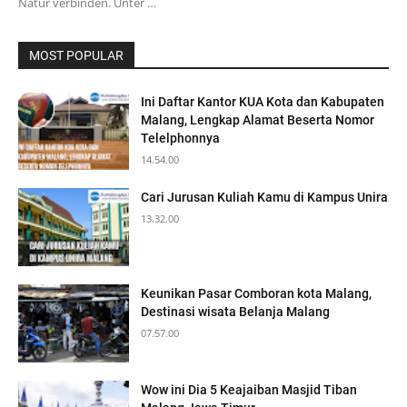
Natur verbinden. Unter …
MOST POPULAR
Ini Daftar Kantor KUA Kota dan Kabupaten
Malang, Lengkap Alamat Beserta Nomor
Telelphonnya
14.54.00
Cari Jurusan Kuliah Kamu di Kampus Unira
13.32.00
Keunikan Pasar Comboran kota Malang,
Destinasi wisata Belanja Malang
07.57.00
Wow ini Dia 5 Keajaiban Masjid Tiban