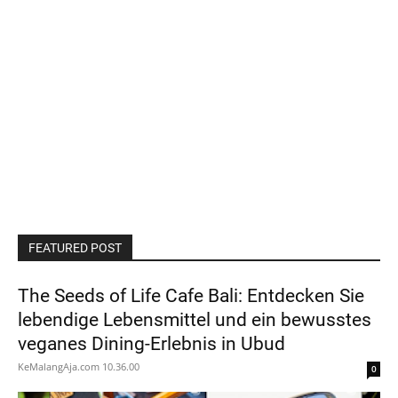
FEATURED POST
The Seeds of Life Cafe Bali: Entdecken Sie
lebendige Lebensmittel und ein bewusstes
veganes Dining-Erlebnis in Ubud
KeMalangAja.com
10.36.00
0