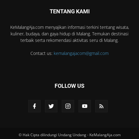
TENTANG KAMI
KeMalangAja.com menyajikan informasi terkini tentang wisata,
kuliner, budaya, dan gaya hidup di Malang. Temukan destinasi
terbaik serta rekomendasi aktivitas seru di Malang.
Contact us:
kemalangajacom@gmail.com
FOLLOW US
© Hak Cipta dilindungi Undang Undang - KeMalangAja.com