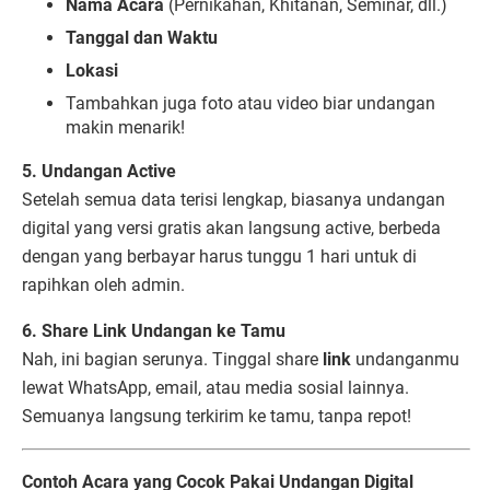
Nama Acara
(Pernikahan, Khitanan, Seminar, dll.)
Tanggal dan Waktu
Lokasi
Tambahkan juga foto atau video biar undangan
makin menarik!
5. Undangan Active
Setelah semua data terisi lengkap, biasanya undangan
digital yang versi gratis akan langsung active, berbeda
dengan yang berbayar harus tunggu 1 hari untuk di
rapihkan oleh admin.
6. Share Link Undangan ke Tamu
Nah, ini bagian serunya. Tinggal share
link
undanganmu
lewat WhatsApp, email, atau media sosial lainnya.
Semuanya langsung terkirim ke tamu, tanpa repot!
Contoh Acara yang Cocok Pakai Undangan Digital