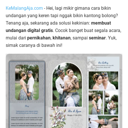
KeMalangAja.com
- Hei, lagi mikir gimana cara bikin
undangan yang keren tapi nggak bikin kantong bolong?
Tenang aja, sekarang ada solusi kekinian:
membuat
undangan digital gratis
. Cocok banget buat segala acara,
mulai dari
pernikahan
,
khitanan
, sampai
seminar
. Yuk,
simak caranya di bawah ini!