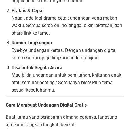
nggak perlu keluar biaya tambahan.
Praktis & Cepat
Nggak ada lagi drama cetak undangan yang makan
waktu. Semua serba online, tinggal bikin, aktifkan, dan
share link ke tamu.
Ramah Lingkungan
Bye-bye undangan kertas. Dengan undangan digital,
kamu ikut menjaga lingkungan tetap hijau.
Bisa untuk Segala Acara
Mau bikin undangan untuk pernikahan, khitanan anak,
atau seminar penting? Semuanya bisa! Pilih tema
sesuai kebutuhanmu.
Cara Membuat Undangan Digital Gratis
Buat kamu yang penasaran gimana caranya, langsung
aja ikutin langkah-langkah berikut: