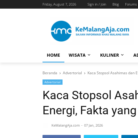
Friday, August 7, 2026
Sign in / Join
Blog
Forums
HOME
WISATA
KULINER
A
Beranda
Advertorial
Kaca Stopsol Asahimas dan Ef
Advertorial
Kaca Stopsol Asah
Energi, Fakta yan
KeMalangAja.com
07 Jan, 2026