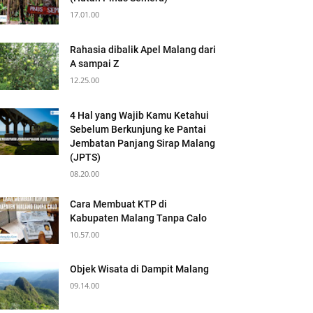
17.01.00
Rahasia dibalik Apel Malang dari
A sampai Z
12.25.00
4 Hal yang Wajib Kamu Ketahui
Sebelum Berkunjung ke Pantai
Jembatan Panjang Sirap Malang
(JPTS)
08.20.00
Cara Membuat KTP di
Kabupaten Malang Tanpa Calo
10.57.00
Objek Wisata di Dampit Malang
09.14.00