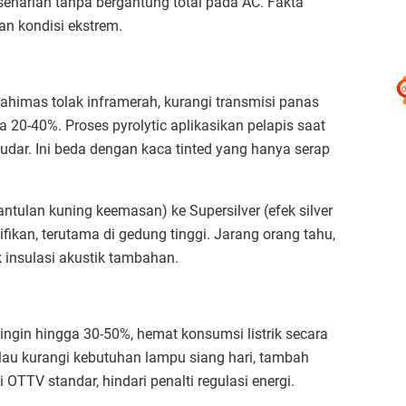
seharian tanpa bergantung total pada AC. Fakta
an kondisi ekstrem.​
ahimas tolak inframerah, kurangi transmisi panas
 20-40%. Proses pyrolytic aplikasikan pelapis saat
pudar. Ini beda dengan kaca tinted yang hanya serap
pantulan kuning keemasan) ke Supersilver (efek silver
nifikan, terutama di gedung tinggi. Jarang orang tahu,
 insulasi akustik tambahan.​
gin hingga 30-50%, hemat konsumsi listrik secara
silau kurangi kebutuhan lampu siang hari, tambah
V standar, hindari penalti regulasi energi.​