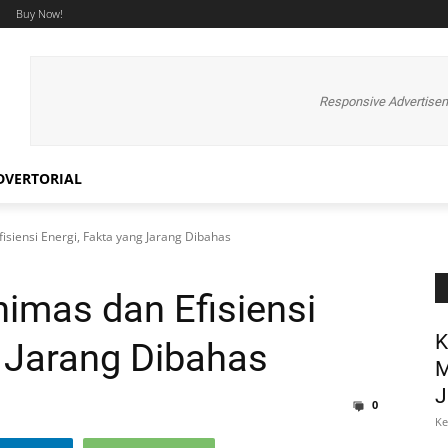
Buy Now!
Responsive Advertise
DVERTORIAL
isiensi Energi, Fakta yang Jarang Dibahas
imas dan Efisiensi
K
g Jarang Dibahas
M
J
0
Ke