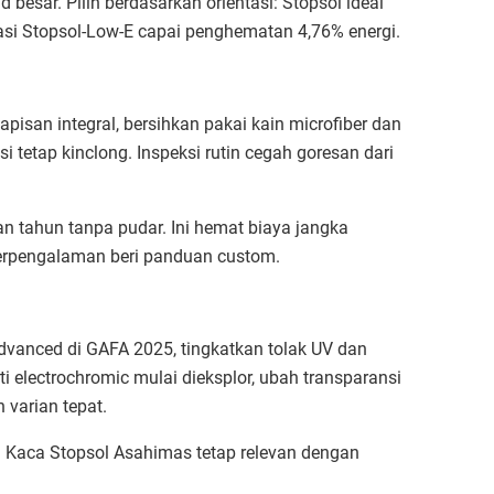
 besar. Pilih berdasarkan orientasi: Stopsol ideal
asi Stopsol-Low-E capai penghematan 4,76% energi.​
pisan integral, bersihkan pakai kain microfiber dan
si tetap kinclong. Inspeksi rutin cegah goresan dari
n tahun tanpa pudar. Ini hemat biaya jangka
 berpengalaman beri panduan custom.​
dvanced di GAFA 2025, tingkatkan tolak UV dan
ti electrochromic mulai dieksplor, ubah transparansi
varian tepat.​
26. Kaca Stopsol Asahimas tetap relevan dengan