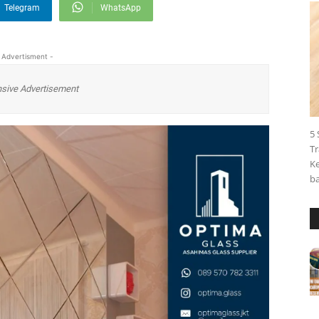
Telegram
WhatsApp
 Advertisment -
sive Advertisement
5 
Tr
Ke
ba