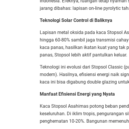
Indonesia. Efeknya, ruangan tetap nyaman 
jarang dibahas: lapisan on-line pyrolytic tah
Teknologi Solar Control di Baliknya
Lapisan metal oksida pada kaca Stopsol As
hingga 60-80% sambil jaga transmisi cahaya
kaca panas, hasilkan ikatan kuat yang tak 
panas, Stopsol lebih aktif pantulkan keluar.​
Teknologi ini evolusi dari Stopsol Classic (
modern). Hasilnya, efisiensi energi naik sig
kaca ini bisa digabung double glazing untuk
Manfaat Efisiensi Energi yang Nyata
Kaca Stopsol Asahimas potong beban pendin
keseluruhan. Di iklim tropis, pengurangan 
penghematan 10-20%. Bangunan memenuhi OTT