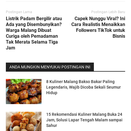
Postingan Lama
Postingan Lebih Baru
Listrik Padam Bergilir atau
Capek Nunggu Viral? Ini
Ada yang Disembunyikan?
Cara Realistis Menaikkan
Warga Malang Dibuat
Followers TikTok untuk
Curiga oleh Pemadaman
Bisnis
Tak Merata Selama Tiga
Jam
ANDA MUNGKIN MENYUKAI POSTINGAN INI
8 Kuliner Malang Bakso Bakar Paling
Legendaris, Wajib Dicoba Sekali Seumur
Hidup
15 Rekomendasi Kuliner Malang Buka 24
Jam, Solusi Lapar Tengah Malam sampai
Sahur