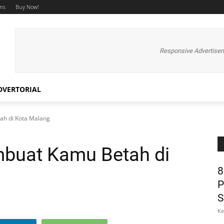
ms
Buy Now!
Responsive Advertise
DVERTORIAL
ah di Kota Malang
mbuat Kamu Betah di
8
P
S
Ke