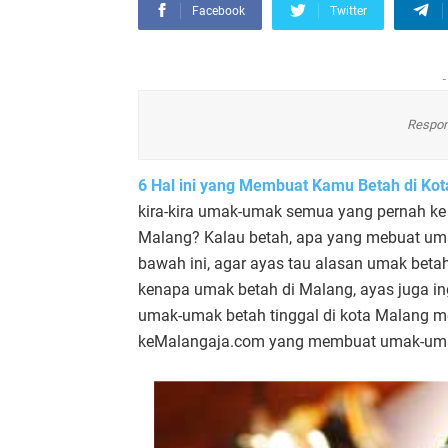
Facebook
Twitter
-
Respon
6 Hal ini yang Membuat Kamu Betah di Ko
kira-kira umak-umak semua yang pernah k
Malang? Kalau betah, apa yang mebuat um
bawah ini, agar ayas tau alasan umak betah
kenapa umak betah di Malang, ayas juga 
umak-umak betah tinggal di kota Malang me
keMalangaja.com yang membuat umak-umak