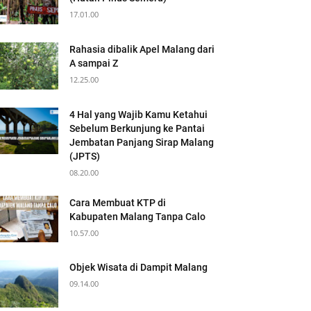
17.01.00
Rahasia dibalik Apel Malang dari
A sampai Z
12.25.00
4 Hal yang Wajib Kamu Ketahui
Sebelum Berkunjung ke Pantai
Jembatan Panjang Sirap Malang
(JPTS)
08.20.00
Cara Membuat KTP di
Kabupaten Malang Tanpa Calo
10.57.00
Objek Wisata di Dampit Malang
09.14.00