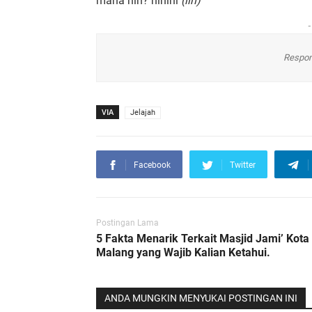
mana nih? hihihi
(ilh)
-
Respon
VIA
Jelajah
Facebook
Twitter
Postingan Lama
5 Fakta Menarik Terkait Masjid Jami’ Kota
Malang yang Wajib Kalian Ketahui.
ANDA MUNGKIN MENYUKAI POSTINGAN INI