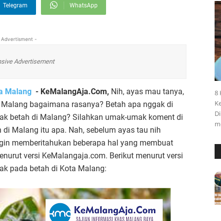
Telegram
WhatsApp
 Advertisment -
sive Advertisement
ta Malang
-
KeMalangAja.Com,
Nih, ayas mau tanya,
8 
Ke
e Malang bagaimana rasanya? Betah apa nggak di
Di
ak betah di Malang? Silahkan umak-umak koment di
m
 di Malang itu apa. Nah, sebelum ayas tau nih
ingin memberitahukan beberapa hal yang membuat
nurut versi KeMalangaja.com. Berikut menurut versi
 pada betah di Kota Malang: