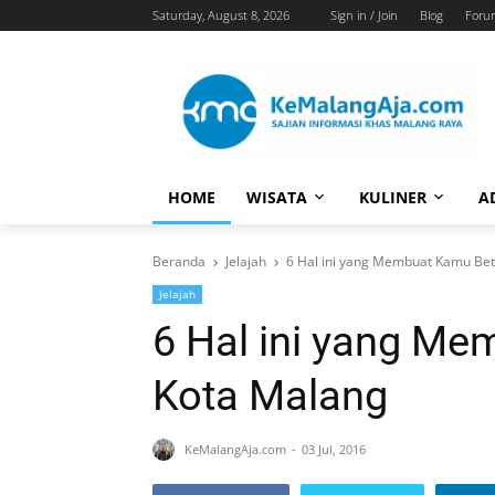
Saturday, August 8, 2026
Sign in / Join
Blog
Foru
HOME
WISATA
KULINER
A
Beranda
Jelajah
6 Hal ini yang Membuat Kamu Bet
Jelajah
6 Hal ini yang Me
Kota Malang
KeMalangAja.com
03 Jul, 2016