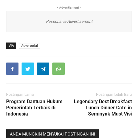
- Advertisment -
Responsive Advertisement
VIA
Advertorial
Postingan Lama
Postingan Lebih Baru
Program Bantuan Hukum
Legendary Best Breakfast
Pemerintah Terbaik di
Lunch Dinner Cafe in
Indonesia
Seminyak Must Visi
ANDA MUNGKIN MENYUKAI POSTINGAN INI